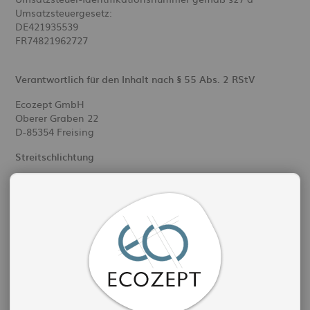
Umsatzsteuergesetz:
DE421935539
FR74821962727
Verantwortlich für den Inhalt nach § 55 Abs. 2 RStV
Ecozept GmbH
Oberer Graben 22
D-85354 Freising
Streitschlichtung
Die Europäische Kommission stellt eine Plattform zur
Online-Streitbeilegung (OS) bereit:
https://ec.europa.eu/consumers/odr.
Unsere E-Mail-Adresse finden Sie oben im Impressum.
Wir sind nicht bereit oder verpflichtet, an
Streitbeilegungsverfahren vor einer
Verbraucherschlichtungsstelle teilzunehmen.