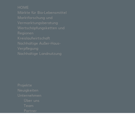
HOME
Märkte für Bio-Lebensmittel
Marktforschung und
Vermarktungsberatung
Wertschöpfungsketten und
Regionen
Kreislaufwirtschaft
Nachhaltige Außer-Haus-
Verpflegung
Nachhaltige Landnutzung
Projekte
Neuigkeiten
Unternehmen
Über uns
Team
Partner
Jobs
Kontakt
Downloads
Cookie-Einstellungen ändern