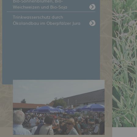
Bio-Sonnenblumen, Bio-
Weichweizen und Bio-Soja
Trinkwasserschutz durch
Ökolandbau im Oberpfälzer Jura