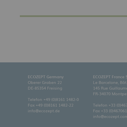
ECOZEPT Germany
ECOZEPT France 
Oberer Graben 22
Le Barcelone, Bât
DE-85354 Freising
145 Rue Guillaume
FR-34070 Montpel
Telefon
+49 (0)8161 1482-0
Fax +49 (0)8161 1482-22
Telefon
+33 (0)4
info@ecozept.de
Fax +33 (0)46706
info@ecozept.co