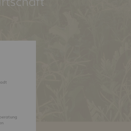
rtschaft
tadt
beratung
en