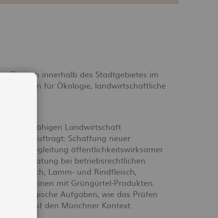
te Flächen innerhalb des Stadtgebietes im
unktionen für Ökologie, landwirtschaftliche
u sichern.
 zukunftsfähigen Landwirtschaft
wirte beauftragt: Schaffung neuer
iten, Begleitung öffentlichkeitswirksamer
c.), Beratung bei betriebsrechtlichen
tung (Milch, Lamm- und Rindfleisch,
chner Kantinen mit Grüngürtel-Produkten.
mt strategische Aufgaben, wie das Prüfen
d Ausland auf den Münchner Kontext.