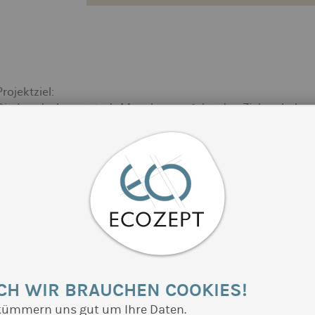
Projektziel:
Die Landeshauptstadt München verfolgt das Ziel, unbebau
Grüngürtel München als Landschaftsraum mit vielfältigen F
umweltschonende Produktion, Erholung und Naturschutz z
Aktivitäten von ECOZEPT:
Hierbei will sie Münchner Landwirte auf dem Weg zu einer
unterstützen und hat ECOZEPT mit der Betreuung der Land
Absatzwege und gemeinschaftlicher Vermarktungsmöglichke
Maßnahmen (Logo- und Markenschutz, Aubinger Höfefest, et
Fragen. So unterstützt ECOZEPT sowohl die Direkt-Vermark
Gemüse) der Landwirte, als auch die Belieferung von Mün
Weiterhin führt ECOZEPT Marktstudien durch und übernim
CH WIR BRAUCHEN COOKIES!
der Übertragbarkeit ähnlicher Initiativen aus dem In- un
kümmern uns gut um Ihre Daten.