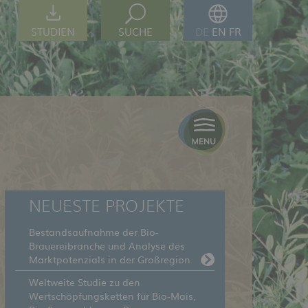
STUDIEN
SUCHE
DE
EN
FR
NEUESTE PROJEKTE
Bestandsaufnahme der Bio-
Brauereibranche und Analyse des
Marktpotenzials in der Großregion
Weltweite Studie zu den
Wertschöpfungsketten für Bio-Mais,