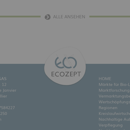
ALLE ANSEHEN
SAS
HOME
. 12
Märkte für Bio-
 Janvier
Marktforschung
lier
Vermarktungsb
Wertschöpfungs
67584227
Regionen
1250
Kreislaufwirtsch
m
Nachhaltige Au
Verpflegung