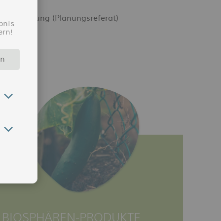
 Bauordnung (Planungsreferat)
bnis
ern!
rn
BIOSPHÄREN-PRODUKTE