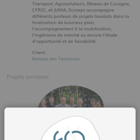
Transport, Agrosolutions, Réseau de Cocagne,
CFR2C, et JUNIA, Ecozept accompagne
différents porteurs de projets lauréats dans la
finalisation de business plan,
l’accompagnement à la mobilisation,
l’ingénierie de marché ou encore l’étude
d’opportunité et de faisabilité.
Client:
Banque des Territoires
Projets similaires