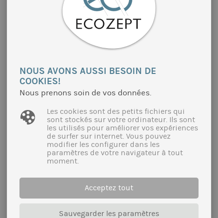
PROTECTION DE L’EAU POTABLE PAR
L’AGRICULTURE BIOLOGIQUE EN CENTRE
BAVIÈRE
NOUS AVONS AUSSI BESOIN DE
Développement des filières bio régionales pour
COOKIES!
protéger les eaux souterraines dans le Jura du
Nous prenons soin de vos données.
Haut-Palatinat (Centre Bavière) et les régions
limitrophes
Les cookies sont des petits fichiers qui
sont stockés sur votre ordinateur. Ils sont
Onze syndicats des eaux de la région du Jura du
les utilisés pour améliorer vos expériences
Haut-Palatinat souhaitent développer l’agriculture
de surfer sur internet. Vous pouvez
modifier les configurer dans les
biologique afin de garantir la qualité de l’eau
paramètres de votre navigateur à tout
dans son bassin versant. Pour ce faire, des filières
moment.
bio régionales doivent être créées ou renforcées,
tout en travaillant en synergie avec les quatre
régions modèles bio (Ökomodellregionen) situées
Acceptez tout
dans le bassin versant. Ce projet pilote, unique en
Bavière, est financé par l’administration pour le
développement rural (Amt für ländliche
Sauvegarder les paramètres