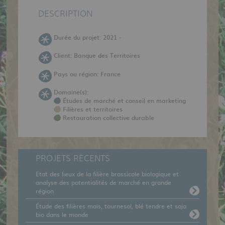
DESCRIPTION
Durée du projet: 2021 -
Client: Banque des Territoires
Pays ou région: France
Domaine(s):
Études de marché et conseil en marketing
Filières et territoires
Restauration collective durable
PROJETS RÉCENTS
Etat des lieux de la filière brassicole biologique et
analyse des potentialités de marché en grande
région
Étude des filières maïs, tournesol, blé tendre et soja
bio dans le monde