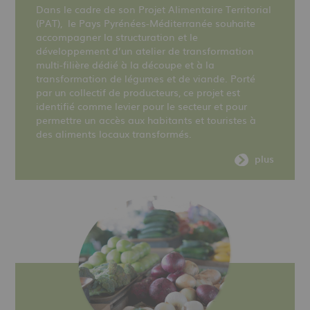
Dans le cadre de son Projet Alimentaire Territorial
(PAT), le Pays Pyrénées-Méditerranée souhaite
accompagner la structuration et le
développement d’un atelier de transformation
multi-filière dédié à la découpe et à la
transformation de légumes et de viande. Porté
par un collectif de producteurs, ce projet est
identifié comme levier pour le secteur et pour
permettre un accès aux habitants et touristes à
des aliments locaux transformés.
plus