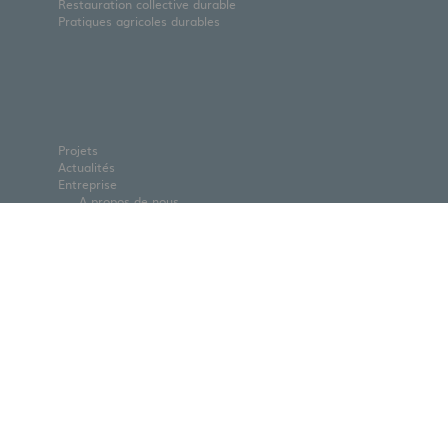
Restauration collective durable
Pratiques agricoles durables
Projets
Actualités
Entreprise
A propos de nous
L'équipe
Partenaires
Nous rejoindre
Contact
Téléchargements
Modifier les paramètres des
cookies
DE
EN
FR
Mentions
Clause de non-
Politique de
légales
responsabilité
confidentialité