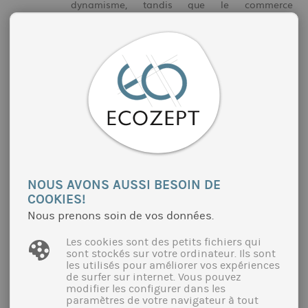
dynamisme, tandis que le commerce
conventionnel connaît une nette progression,
notamment grâce à la forte croissance des
drogueries. En revanche, la vente directe
enregistre un recul que le commerce en ligne
peine à compenser.
Pour 2025, le marché est confronté à trois défis
majeurs : la pression croissante sur les prix
exercée par les marques de distributeurs, une
dépendance accrue vis-à-vis des importations,
et l'affaiblissement de la valeur ajoutée des
labels haut de gamme comme Bioland et
Naturland, qui sont désormais présents dans
NOUS AVONS AUSSI BESOIN DE
presque toutes les chaînes de distribution.
COOKIES!
Nous prenons soin de vos données.
Lisez l'article complet
ici
.
Les cookies sont des petits fichiers qui
sont stockés sur votre ordinateur. Ils sont
La restauration hors domicile - un
les utilisés pour améliorer vos expériences
marché attractif pour les entreprises de
de surfer sur internet. Vous pouvez
vente directe ?
modifier les configurer dans les
paramètres de votre navigateur à tout