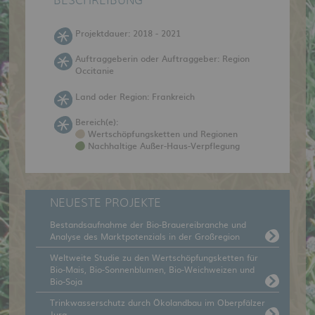
BESCHREIBUNG
Projektdauer: 2018 - 2021
Auftraggeberin oder Auftraggeber: Region
Occitanie
Land oder Region: Frankreich
Bereich(e):
Wertschöpfungsketten und Regionen
Nachhaltige Außer-Haus-Verpflegung
NEUESTE PROJEKTE
Bestandsaufnahme der Bio-Brauereibranche und
Analyse des Marktpotenzials in der Großregion
Weltweite Studie zu den Wertschöpfungsketten für
Bio-Mais, Bio-Sonnenblumen, Bio-Weichweizen und
Bio-Soja
Trinkwasserschutz durch Ökolandbau im Oberpfälzer
Jura