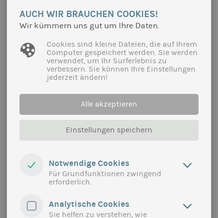
AUCH WIR BRAUCHEN COOKIES!
mehr
Wir kümmern uns gut um Ihre Daten.
Cookies sind kleine Dateien, die auf Ihrem
Computer gespeichert werden. Sie werden
verwendet, um Ihr Surferlebnis zu
verbessern. Sie können Ihre Einstellungen
jederzeit ändern!
Alle akzeptieren
Einstellungen speichern
Notwendige Cookies
BIO-REGIONALE LEBENSMITTEL IN DER
Für Grundfunktionen zwingend
SCHULVERPFLEGUNG
erforderlich.
Ziel des Projektes "Nah.Land.Küche" in der
Analytische Cookies
Ökomodellregion Lahn-Dill-Gießen in Hessen ist
Sie helfen zu verstehen, wie
eine messbare Erhöhung des Anteils bio-regional