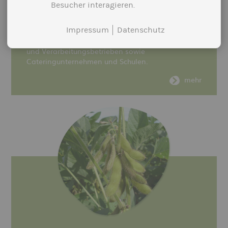
Besucher interagieren.
erzeugter Lebensmittel in der Schulverpflegung.
Die Schwerpunkte des Projekts liegen auf der
Vernetzung und dem Aufbau von
Impressum
Datenschutz
Lieferbeziehungen zwischen regionalen Erzeuger-
und Verarbeitungsbetrieben sowie
Cateringunternehmen und Schulen.
mehr