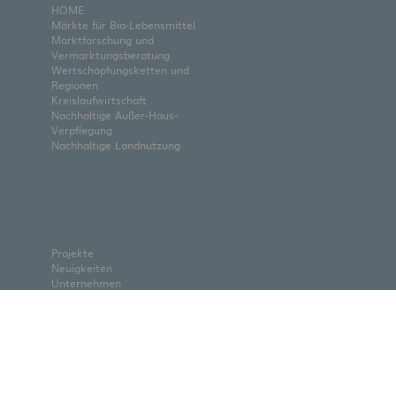
HOME
Märkte für Bio-Lebensmittel
Marktforschung und
Vermarktungsberatung
Wertschöpfungsketten und
Regionen
Kreislaufwirtschaft
Nachhaltige Außer-Haus-
Verpflegung
Nachhaltige Landnutzung
Projekte
Neuigkeiten
Unternehmen
Über uns
Team
Partner
Jobs
Kontakt
Downloads
Cookie-Einstellungen ändern