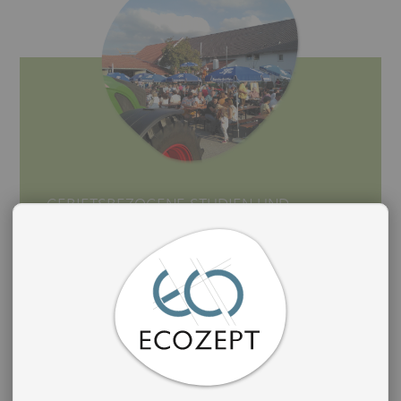
GEBIETSBEZOGENE STUDIEN UND
INGENIEURLEISTUNGEN IM BEREICH
WIRTSCHAFTSENTWICKLUNG
Die Banque des Territoires hat mit dem
Konsortium, zu dem Ecozept, Espelia und Faire Ici
gehören, eine Rahmenvereinbarung geschlossen.
Das Konsortium kann von Einrichtungen der
öffentlichen Hand, die Maßnahmen oder Projekte
zur Energie-, Agrar- und Ernährungswende in
ihrem Gebiet durchführen, in Anspruch genommen
werden.