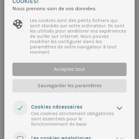
COOKIES!
territoire pour développer un approvisionnement
Nous prenons soin de vos données.
alimentaire durable. Le projet vise à accompagner
et sensibiliser les acteurs du territoire au débouché
Les cookies sont des petits fichiers qui
de la restauration collective d’un point de vue
sont stockés sur votre ordinateur. Ils sont
juridique et pratique.
les utilisés pour améliorer vos expériences
de surfer sur internet. Vous pouvez
plus
modifier les configurer dans les
paramètres de votre navigateur à tout
moment.
Acceptez tout
Sauvegarder les paramètres
Cookies nécessaires
Ces cookies strictement obligatoires
sont essentiels pour le
fonctionnement de base
Les cookies analytiques