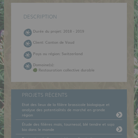
DESCRIPTION
Durée du projet: 2018 - 2019
Client: Canton de Vaud
Pays ou région: Switzerland
Domaine(s):
Restauration collective durable
PROJETS RÉCENTS
Etat des lieux de la filière brassicole biologique et
analyse des potentialités de marché en grande
région
Étude des filières maïs, tournesol, blé tendre et soja
bio dans le monde