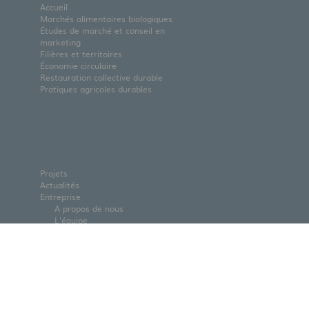
Accueil
Marchés alimentaires biologiques
Études de marché et conseil en
marketing
Filières et territoires
Économie circulaire
Restauration collective durable
Pratiques agricoles durables
Projets
Actualités
Entreprise
A propos de nous
L'équipe
Partenaires
Nous rejoindre
Contact
Téléchargements
Modifier les paramètres des
cookies