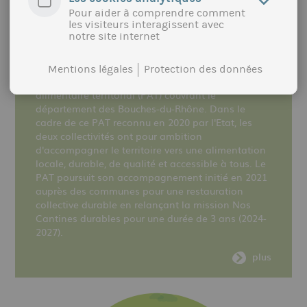
ACCOMPAGNEMENT DES MISSIONS
RESTAURATION HORS DOMICILE DURABLE
Pour aider à comprendre comment
les visiteurs interagissent avec
DU PROJET ALIMENTAIRE TERRITORIAL
notre site internet
La métropole Aix Marseille Provence et le pôle
d'équilibre territorial et rural du Pays d'Arles se
Mentions légales
Protection des données
sont engagés ensemble dans un projet
alimentaire territorial (PAT) couvrant le
département des Bouches-du-Rhône. Dans le
cadre de ce PAT reconnu en 2020 par l'Etat, les
deux collectivités ont pour ambition
d'accompagner le territoire vers une alimentation
locale, durable, de qualité et accessible à tous. Le
PAT poursuit son accompagnement initié en 2021
auprès des communes pour une restauration
collective durable en relançant la mission Nos
Cantines durables pour une durée de 3 ans (2024-
2027).
plus