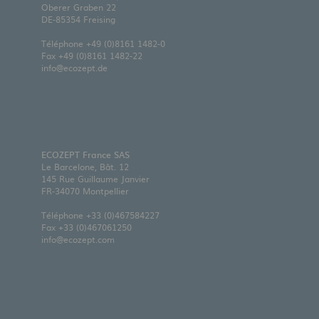
Oberer Graben 22
DE-85354 Freising
Téléphone
+49 (0)8161 1482-0
Fax +49 (0)8161 1482-22
info@ecozept.de
ECOZEPT France SAS
Le Barcelone, Bât. 12
145 Rue Guillaume Janvier
FR-34070 Montpellier
Téléphone
+33 (0)467584227
Fax +33 (0)467061250
info@ecozept.com